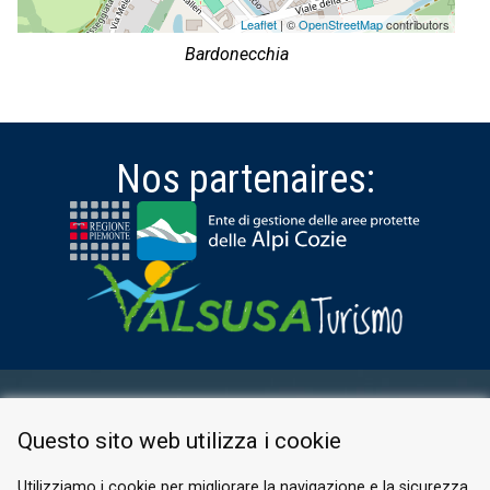
Leaflet
| ©
OpenStreetMap
contributors
Bardonecchia
Nos partenaires:
ESPACE RÉSERVÉ
Questo sito web utilizza i cookie
PRIVACY POLICY
COOKIE
Utilizziamo i cookie per migliorare la navigazione e la sicurezza