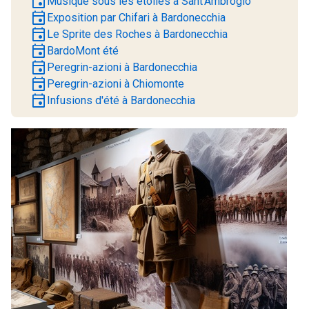
event
Musique sous les étoiles à Sant'Ambrogio
event
Exposition par Chifari à Bardonecchia
event
Le Sprite des Roches à Bardonecchia
event
BardoMont été
event
Peregrin-azioni à Bardonecchia
event
Peregrin-azioni à Chiomonte
event
Infusions d'été à Bardonecchia