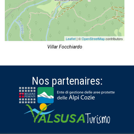
Leaflet
| ©
OpenStreetMap
contributors
Villar Focchiardo
Nos partenaires: