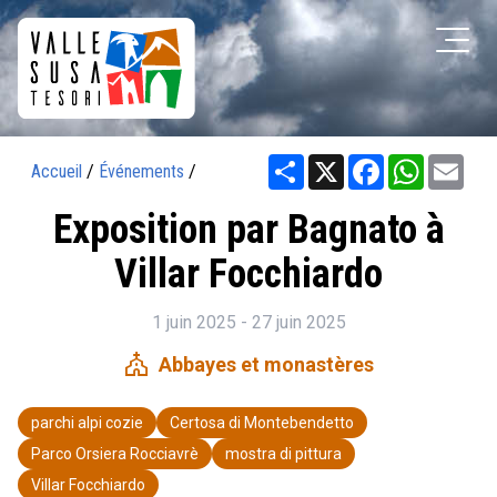
Share
X
Facebook
WhatsAp
Ema
Accueil
/
Événements
/
Exposition par Bagnato à
Villar Focchiardo
1 juin 2025 - 27 juin 2025
church
Abbayes et monastères
parchi alpi cozie
Certosa di Montebendetto
Parco Orsiera Rocciavrè
mostra di pittura
Villar Focchiardo