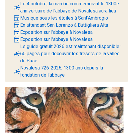
Le 4 octobre, la marche commémorant le 1300e
campaign
anniversaire de l'abbaye de Novalesa aura lieu
event
Musique sous les étoiles à Sant'Ambrogio
event
En attendant San Lorenzo à Buttigliera Alta
event
Exposition sur l'abbaye à Novalesa
event
Exposition sur l'abbaye à Novalesa
Le guide gratuit 2026 est maintenant disponible :
campaign
60 pages pour découvrir les trésors de la vallée
de Suse.
Novalesa 726-2026, 1300 ans depuis la
campaign
fondation de l'abbaye