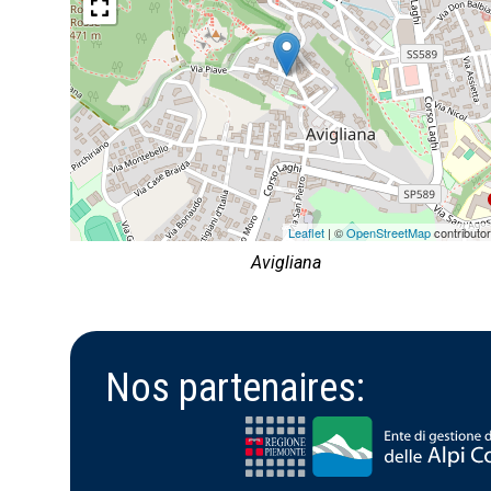
Leaflet
| ©
OpenStreetMap
contributo
Avigliana
Nos partenaires: