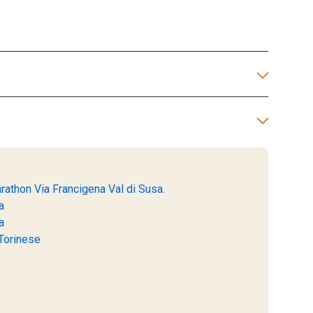
rathon Via Francigena Val di Susa.
a
a
 Torinese