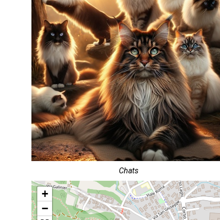
Chats
+
−