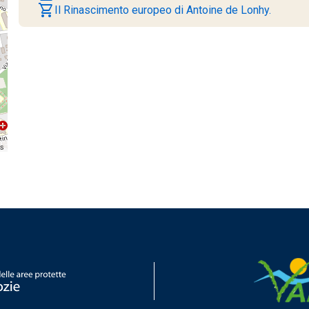
shopping_cart
Il Rinascimento europeo di Antoine de Lonhy.
rs