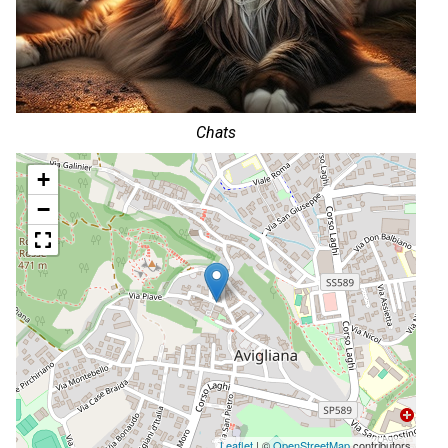
Chats
+
−
Leaflet
| ©
OpenStreetMap
contributors