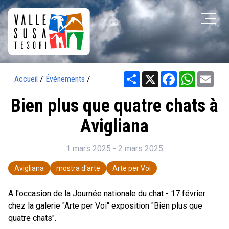
Share
X
Facebook
WhatsAp
Ema
Accueil
/
Événements
/
Bien plus que quatre chats à
Avigliana
1 mars 2025 - 2 mars 2025
Avigliana
mostra d'arte
Arte per Voi
A l'occasion de la Journée nationale du chat - 17 février
chez la galerie "Arte per Voi" exposition "Bien plus que
quatre chats".