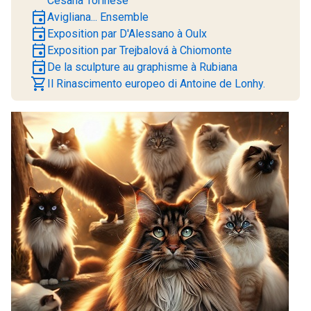
Cesana Torinese
event
Avigliana... Ensemble
event
Exposition par D'Alessano à Oulx
event
Exposition par Trejbalová à Chiomonte
event
De la sculpture au graphisme à Rubiana
shopping_cart
Il Rinascimento europeo di Antoine de Lonhy.