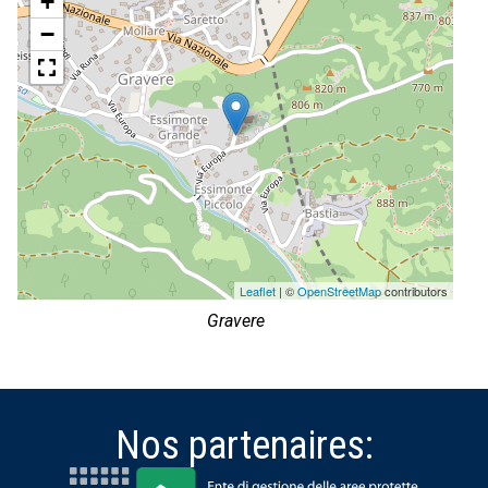
+
−
Leaflet
| ©
OpenStreetMap
contributors
Gravere
Nos partenaires: