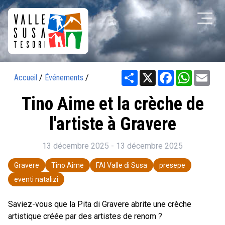
Share
X
Facebook
WhatsAp
Ema
Accueil
/
Événements
/
Tino Aime et la crèche de
l'artiste à Gravere
13 décembre 2025 - 13 décembre 2025
Gravere
Tino Aime
FAI Valle di Susa
presepe
eventi natalizi
Saviez-vous que la Pita di Gravere abrite une crèche
artistique créée par des artistes de renom ?