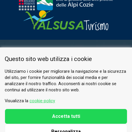
ESPACE RÉSERVÉ
Questo sito web utilizza i cookie
PRIVACY POLICY
COOKIE
Utilizziamo i cookie per migliorare la navigazione e la sicurezza
del sito, per fornire funzionalità dei social media e per
© 2026 Valle di Susa
analizzare il nostro traffico. Acconsenti ai nostri cookie se
continui ad utilizzare il nostro sito web.
Tesori di Arte e Cultura Alpina
Tel.
0122 622640
Visualizza la
cookie-policy
E-mail.
info@vallesusa-tesori.it
Accetta tutti
Personalizza