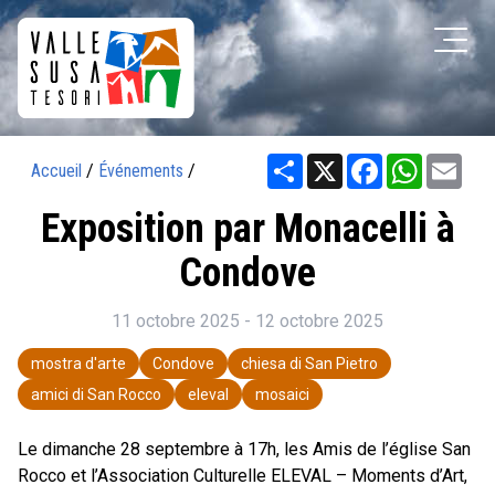
Share
X
Facebook
WhatsAp
Ema
Accueil
/
Événements
/
Exposition par Monacelli à
Condove
11 octobre 2025 - 12 octobre 2025
mostra d'arte
Condove
chiesa di San Pietro
amici di San Rocco
eleval
mosaici
Le dimanche 28 septembre à 17h, les Amis de l’église San
Rocco et l’Association Culturelle ELEVAL – Moments d’Art,