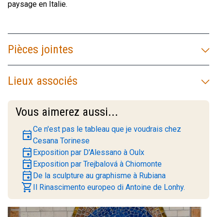
paysage en Italie.
Pièces jointes
Lieux associés
Vous aimerez aussi...
Ce n'est pas le tableau que je voudrais chez
event
Cesana Torinese
event
Exposition par D'Alessano à Oulx
event
Exposition par Trejbalová à Chiomonte
event
De la sculpture au graphisme à Rubiana
shopping_cart
Il Rinascimento europeo di Antoine de Lonhy.