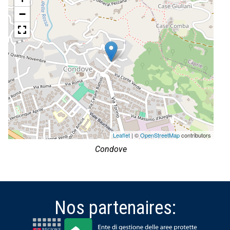
−
Leaflet
| ©
OpenStreetMap
contributors
Condove
Nos partenaires: