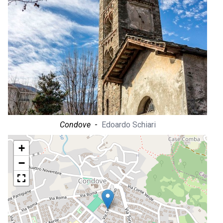
Condove
-
Edoardo Schiari
+
−