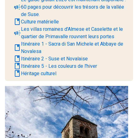
campaign
60 pages pour découvrir les trésors de la vallée
de Suse.
book
Culture matérielle
Les villas romaines d'Almese et Caselette et le
campaign
quartier de Primavalle rouvrent leurs portes
Itinéraire 1 - Sacra di San Michele et Abbaye de
book
Novalesa
book
Itinéraire 2 - Suse et Novalaise
book
Itinéraire 5 - Les couleurs de l'hiver
book
Héritage culturel