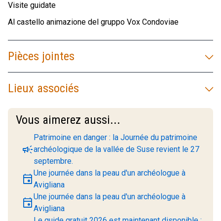
Visite guidate
Al castello animazione del gruppo Vox Condoviae
Pièces jointes
Lieux associés
Vous aimerez aussi...
Patrimoine en danger : la Journée du patrimoine
campaign
archéologique de la vallée de Suse revient le 27
septembre.
Une journée dans la peau d'un archéologue à
event
Avigliana
Une journée dans la peau d'un archéologue à
event
Avigliana
Le guide gratuit 2026 est maintenant disponible :