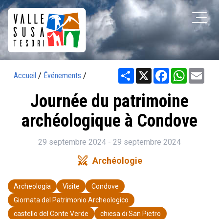
Share
X
Facebook
WhatsAp
Ema
Accueil
/
Événements
/
Journée du patrimoine
archéologique à Condove
29 septembre 2024 - 29 septembre 2024
swords
Archéologie
Archeologia
Visite
Condove
Giornata del Patrimonio Archeologico
castello del Conte Verde
chiesa di San Pietro