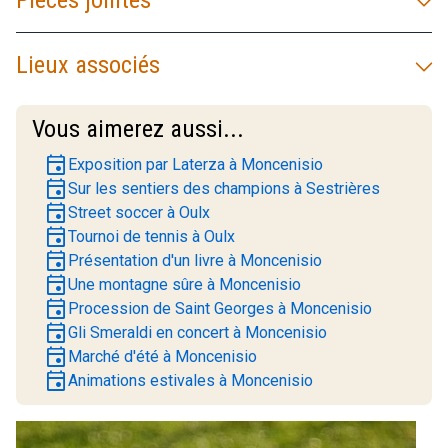
Lieux associés
Vous aimerez aussi...
event
Exposition par Laterza à Moncenisio
event
Sur les sentiers des champions à Sestrières
event
Street soccer à Oulx
event
Tournoi de tennis à Oulx
event
Présentation d'un livre à Moncenisio
event
Une montagne sûre à Moncenisio
event
Procession de Saint Georges à Moncenisio
event
Gli Smeraldi en concert à Moncenisio
event
Marché d'été à Moncenisio
event
Animations estivales à Moncenisio