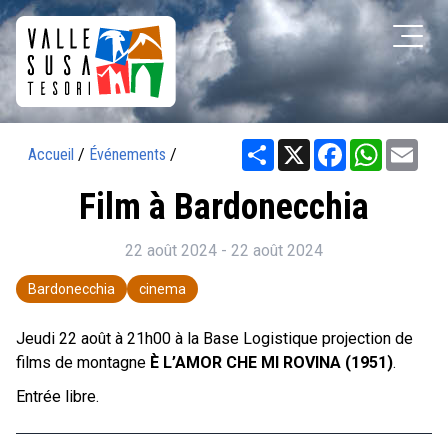
Share
X
Facebook
WhatsAp
Ema
Accueil
/
Événements
/
Film à Bardonecchia
22 août 2024 - 22 août 2024
Bardonecchia
cinema
Jeudi 22 août à 21h00 à la Base Logistique projection de
films de montagne
È L’AMOR CHE MI ROVINA (1951)
.
Entrée libre.