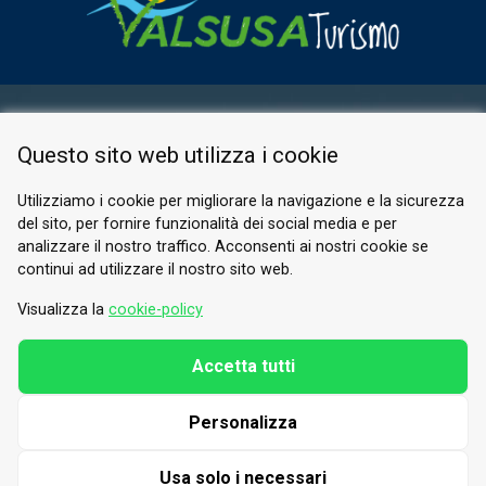
ESPACE RÉSERVÉ
Questo sito web utilizza i cookie
PRIVACY POLICY
COOKIE
Utilizziamo i cookie per migliorare la navigazione e la sicurezza
del sito, per fornire funzionalità dei social media e per
© 2026 Valle di Susa
analizzare il nostro traffico. Acconsenti ai nostri cookie se
continui ad utilizzare il nostro sito web.
Tesori di Arte e Cultura Alpina
Tel.
0122 622640
Visualizza la
cookie-policy
E-mail.
info@vallesusa-tesori.it
Accetta tutti
Personalizza
SUIVEZ-NOUS SUR NOS RÉSEAUX
Usa solo i necessari