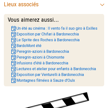
Lieux associés
Vous aimerez aussi...
event
Un été au cinéma : Il vento fa il suo giro à Exilles
event
Exposition par Chifari à Bardonecchia
event
Le Sprite des Roches à Bardonecchia
event
BardoMont été
event
Peregrin-azioni à Bardonecchia
event
Peregrin-azioni à Chiomonte
event
Infusions d'été à Bardonecchia
event
Lectures et atelier pour enfants à Bardonecchia
event
Exposition par Venturelli à Bardonecchia
event
Montagnes filmées à Sauze d'Oulx