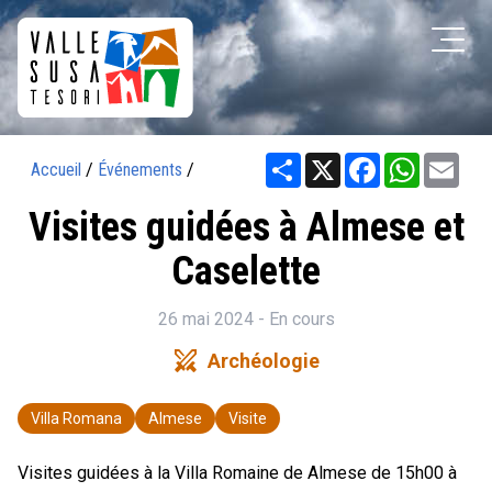
Share
X
Facebook
WhatsAp
Ema
Accueil
/
Événements
/
Visites guidées à Almese et
Caselette
26 mai 2024 - En cours
swords
Archéologie
Villa Romana
Almese
Visite
Visites guidées à la Villa Romaine de Almese de 15h00 à