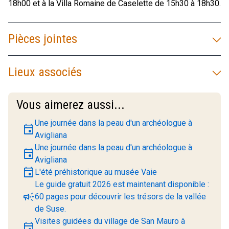
18h00 et à la Villa Romaine de Caselette de 15h30 à 18h30.
Pièces jointes
Lieux associés
Vous aimerez aussi...
Une journée dans la peau d'un archéologue à
event
Avigliana
Une journée dans la peau d'un archéologue à
event
Avigliana
event
L'été préhistorique au musée Vaie
Le guide gratuit 2026 est maintenant disponible :
campaign
60 pages pour découvrir les trésors de la vallée
de Suse.
Visites guidées du village de San Mauro à
event