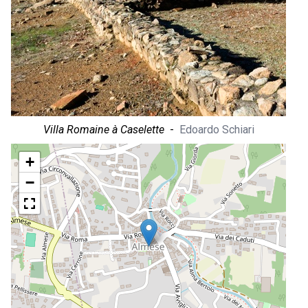
Villa Romaine à Caselette
-
Edoardo Schiari
+
−