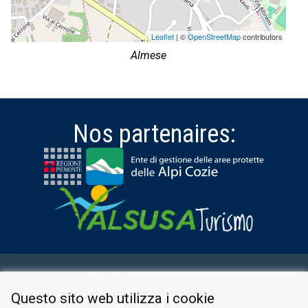
Leaflet
| ©
OpenStreetMap
contributors
Almese
Nos partenaires:
ESPACE RÉSERVÉ
Questo sito web utilizza i cookie
PRIVACY POLICY