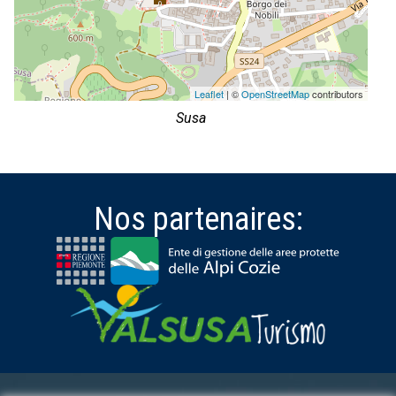
Leaflet
| ©
OpenStreetMap
contributors
Susa
Nos partenaires: