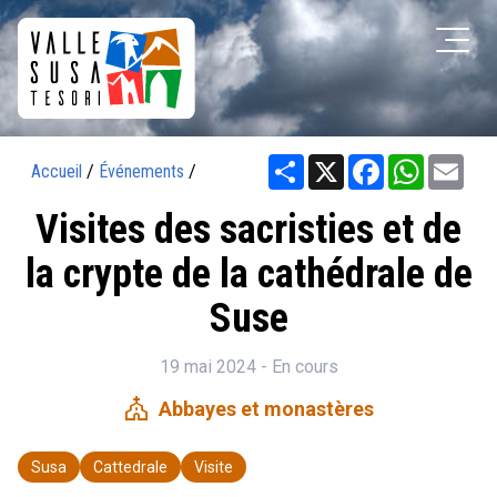
Share
X
Facebook
WhatsAp
Ema
Accueil
/
Événements
/
Visites des sacristies et de
la crypte de la cathédrale de
Suse
19 mai 2024 - En cours
church
Abbayes et monastères
Susa
Cattedrale
Visite