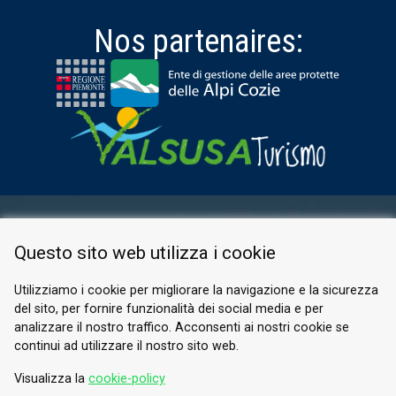
Nos partenaires:
ESPACE RÉSERVÉ
Questo sito web utilizza i cookie
PRIVACY POLICY
COOKIE
Utilizziamo i cookie per migliorare la navigazione e la sicurezza
del sito, per fornire funzionalità dei social media e per
© 2026 Valle di Susa
analizzare il nostro traffico. Acconsenti ai nostri cookie se
continui ad utilizzare il nostro sito web.
Tesori di Arte e Cultura Alpina
Tel.
0122 622640
Visualizza la
cookie-policy
E-mail.
info@vallesusa-tesori.it