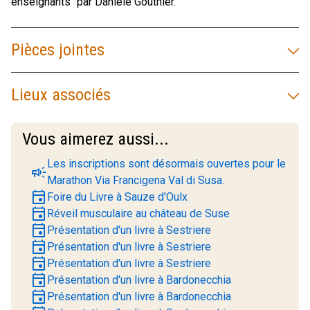
enseignants" par Daniele Gouthier.
Pièces jointes
Lieux associés
Vous aimerez aussi...
Les inscriptions sont désormais ouvertes pour le
campaign
Marathon Via Francigena Val di Susa.
event
Foire du Livre à Sauze d'Oulx
event
Réveil musculaire au château de Suse
event
Présentation d'un livre à Sestriere
event
Présentation d'un livre à Sestriere
event
Présentation d'un livre à Sestriere
event
Présentation d'un livre à Bardonecchia
event
Présentation d'un livre à Bardonecchia