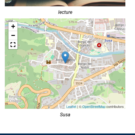
lecture
+
−
Leaflet
| ©
OpenStreetMap
contributors
Susa