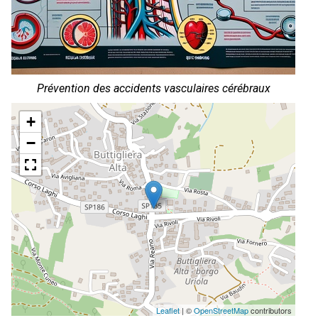
Prévention des accidents vasculaires cérébraux
+
−
Leaflet
| ©
OpenStreetMap
contributors