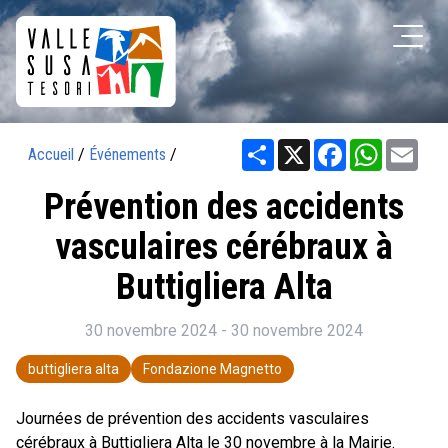
Share
X
Facebook
WhatsAp
Ema
Accueil
/
Événements
/
Prévention des accidents
vasculaires cérébraux à
Buttigliera Alta
30 novembre 2024 - 30 novembre 2024
buttigliera alta
Fondazione Magnetto
Journées de prévention des accidents vasculaires
cérébraux à Buttigliera Alta le 30 novembre à la Mairie.