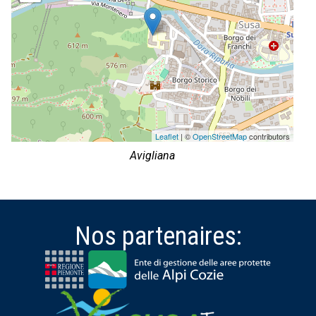
Leaflet
| ©
OpenStreetMap
contributors
Avigliana
Nos partenaires: