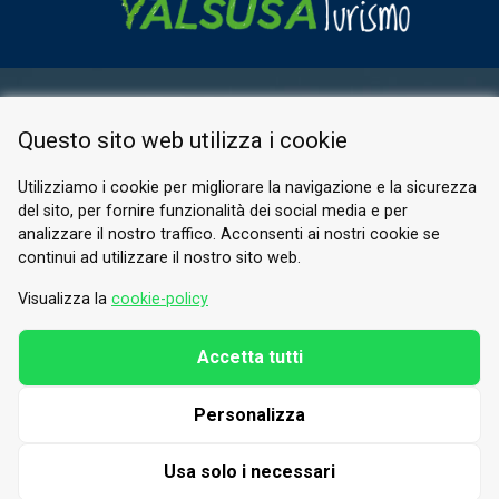
ESPACE RÉSERVÉ
Questo sito web utilizza i cookie
PRIVACY POLICY
COOKIE
Utilizziamo i cookie per migliorare la navigazione e la sicurezza
del sito, per fornire funzionalità dei social media e per
© 2026 Valle di Susa
analizzare il nostro traffico. Acconsenti ai nostri cookie se
continui ad utilizzare il nostro sito web.
Tesori di Arte e Cultura Alpina
Tel.
0122 622640
Visualizza la
cookie-policy
E-mail.
info@vallesusa-tesori.it
Accetta tutti
Personalizza
SUIVEZ-NOUS SUR NOS RÉSEAUX
Usa solo i necessari