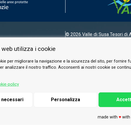
© 2026 Valle di Susa
Tesori di 
Tel.
0122 622640
 web utilizza i cookie
E-mail.
info@vallesusa-tesori.it
kie per migliorare la navigazione e la sicurezza del sito, per fornire f
r analizzare il nostro traffico. Acconsenti ai nostri cookie se continui 
SUIVEZ-NOUS SUR NOS RÉSEAUX
kie-policy
i necessari
Personalizza
Accett
made with
♥
wit