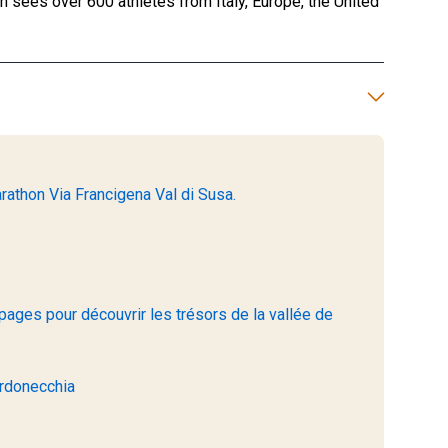
 sees over 600 athletes from Italy, Europe, the United
rathon Via Francigena Val di Susa.
pages pour découvrir les trésors de la vallée de
rdonecchia