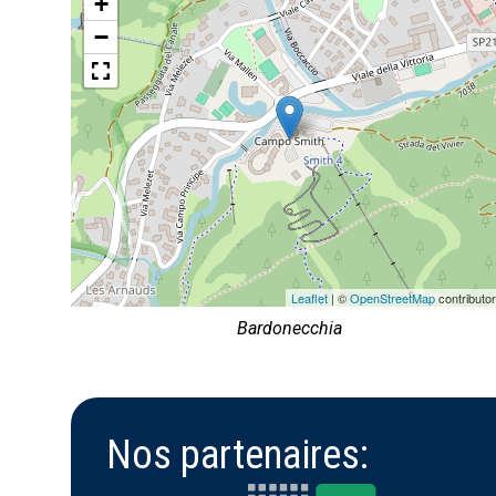
+
−
Leaflet
| ©
OpenStreetMap
contributo
Bardonecchia
Nos partenaires: