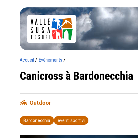
Accueil
/
Événements
/
Canicross à Bardonecchia
pedal_bike
Outdoor
Bardonecchia
eventi sportivi