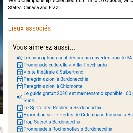
World Championship, scheduled from 18 to 20 October, which
States, Canada and Brazil.
Lieux associés
Vous aimerez aussi...
campaign
Les inscriptions sont désormais ouvertes pour le Ma
event
Promenade culturelle à Villar Focchiardo
event
Visite théâtrale à Salbertrand
event
Peregrin-azioni à Bardonecchia
event
Peregrin-azioni à Chiomonte
Le guide gratuit 2026 est maintenant disponible : 60 
campaign
Suse.
event
Le Sprite des Roches à Bardonecchia
event
Exposition sur le Pertus de Colombano Romean à Ba
event
Trop Secret à Bardonecchia
event
Promenade à Rochemolles à Bardonecchia