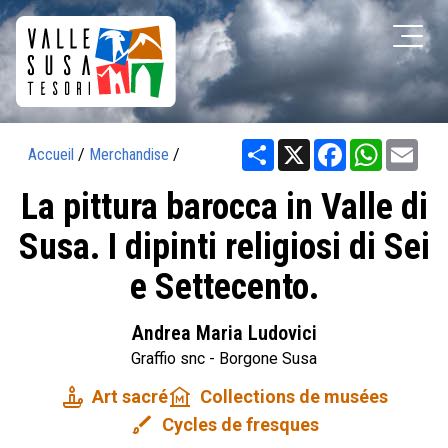
Share
X
Facebook
WhatsAp
Ema
Accueil
/
Merchandise
/
La pittura barocca in Valle di
Susa. I dipinti religiosi di Sei
e Settecento.
Andrea Maria Ludovici
Graffio snc - Borgone Susa
candle
museum
Art sacré
Collections de musées
brush
Cycles de fresques