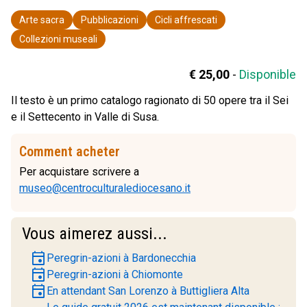
Arte sacra
Pubblicazioni
Cicli affrescati
Collezioni museali
€ 25,00
-
Disponible
Il testo è un primo catalogo ragionato di 50 opere tra il Sei
e il Settecento in Valle di Susa.
Comment acheter
Per acquistare scrivere a
museo@centroculturalediocesano.it
Vous aimerez aussi...
event
Peregrin-azioni à Bardonecchia
event
Peregrin-azioni à Chiomonte
event
En attendant San Lorenzo à Buttigliera Alta